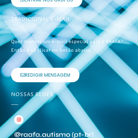
TRADICIONAL E-MAIL
Quer mandar um e-mail especial para a RAAFA?
Então é só clicar no botão abaixo:
REDIGIR MENSAGEM
NOSSAS REDES
@raafa.autismo (pt-br)