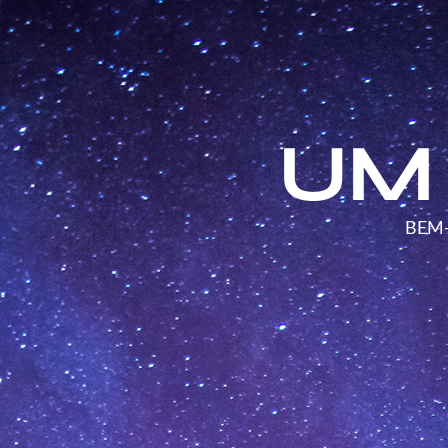
UM
BEM-