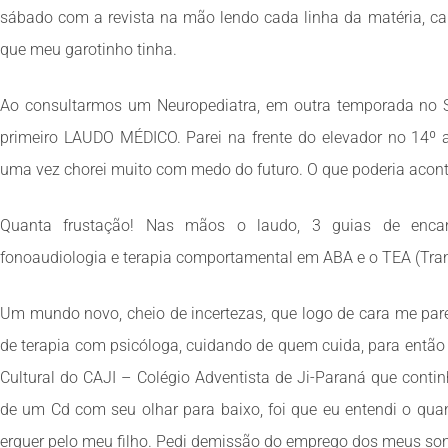
sábado com a revista na mão lendo cada linha da matéria, caí
que meu garotinho tinha.
Ao consultarmos um Neuropediatra, em outra temporada no S
primeiro LAUDO MÉDICO. Parei na frente do elevador no 14º 
uma vez chorei muito com medo do futuro. O que poderia aconte
Quanta frustação! Nas mãos o laudo, 3 guias de encami
fonoaudiologia e terapia comportamental em ABA e o TEA (Tran
Um mundo novo, cheio de incertezas, que logo de cara me pa
de terapia com psicóloga, cuidando de quem cuida, para então a
Cultural do CAJI – Colégio Adventista de Ji-Paraná que contin
de um Cd com seu olhar para baixo, foi que eu entendi o qu
erguer pelo meu filho. Pedi demissão do emprego dos meus son