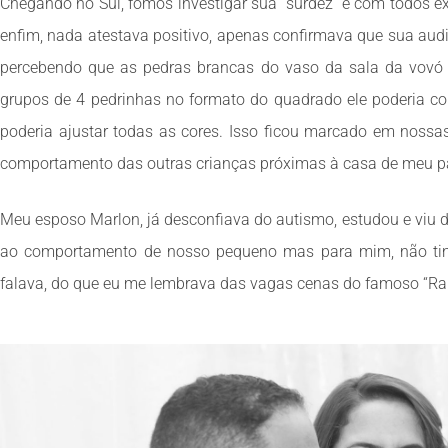
Chegando no Sul, fomos investigar sua “surdez” e com todos e
enfim, nada atestava positivo, apenas confirmava que sua aud
percebendo que as pedras brancas do vaso da sala da vovó e
grupos de 4 pedrinhas no formato do quadrado ele poderia col
poderia ajustar todas as cores. Isso ficou marcado em nossas
comportamento das outras crianças próximas à casa de meu pa
Meu esposo Marlon, já desconfiava do autismo, estudou e viu d
ao comportamento de nosso pequeno mas para mim, não tin
falava, do que eu me lembrava das vagas cenas do famoso “Ra