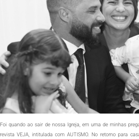
Foi quando ao sair de nossa Igreja, em uma de minhas pre
revista VEJA, intitulada com AUTISMO. No retorno para ca