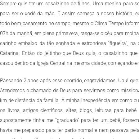
Sempre quis ter um casalzinho de filhos. Uma menina para se
para ser o xodó da mãe. E assim começa a nossa história,
todo bom casamento no campo, mesmo o Clima Tempo informa
07h da manhã, em plena primavera, rasga-se o céu para molh
carinho embaixo da tão sonhada e estrondosa “figueira”, na
Catarina. Então do jeitinho que Deus quis, o casalzinho qu
casou dentro da Igreja Central na mesma cidade, começando entã
Passando 2 anos após esse ocorrido, engravidamos. Uau! que a
Atendemos o chamado de Deus para servirmos como missioná
km de distância da família. A minha inexperiência em como cu
os livros, artigos científicos, sites, blogs, leituras para 
supostamente tinha me “graduado” para ter um bebê, fossem 
havia me preparado para ter parto normal e nem passava pel