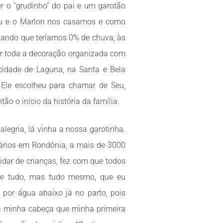
r o “grudinho” do pai e um garotão
 eu e o Marlon nos casamos e como
ndo que teríamos 0% de chuva, às
ar toda a decoração organizada com
 cidade de Laguna, na Santa e Bela
e Ele escolheu para chamar de Seu,
o o início da história da família.
legria, lá vinha a nossa garotinha.
rios em Rondônia, a mais de 3000
idar de crianças, fez com que todos
bebê e tudo, mas tudo mesmo, que eu
por água abaixo já no parto, pois
a minha cabeça que minha primeira