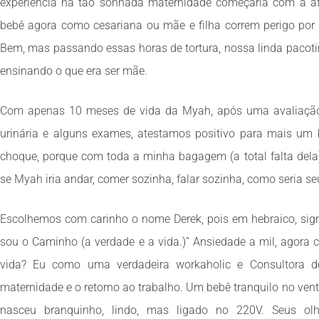
experiência na tão sonhada maternidade começaria com a a
bebê agora como cesariana ou mãe e filha correm perigo por c
Bem, mas passando essas horas de tortura, nossa linda paco
ensinando o que era ser mãe.
Com apenas 10 meses de vida da Myah, após uma avaliação 
urinária e alguns exames, atestamos positivo para mais u
choque, porque com toda a minha bagagem (a total falta dela)
se Myah iria andar, comer sozinha, falar sozinha, como seria s
Escolhemos com carinho o nome Derek, pois em hebraico, sign
sou o Caminho (a verdade e a vida.)” Ansiedade a mil, agora
vida? Eu como uma verdadeira workaholic e Consultora de
maternidade e o retorno ao trabalho. Um bebê tranquilo no vent
nasceu branquinho, lindo, mas ligado no 220V. Seus olhi