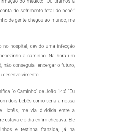
firmação do médico: “Ou tiramos a
onta do sofrimento fetal do bebê.”
tinho de gente chegou ao mundo, me
no hospital, devido uma infecção
m bebezinho a caminho. Na hora um
, não conseguia enxergar o futuro,
eu desenvolvimento.
ifica “o Caminho” de João 14:6 “Eu
 com dois bebês como seria a nossa
 Hotéis, me via dividida entre a
re estava e o dia enfim chegava. Ele
nhos e testinha franzida, já na