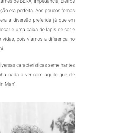
xames de BERA, Impedância, Eletros
ição era perfeita. Aos poucos fomos
ra a diversão preferida já que em
ocar e uma caixa de lápis de cor e
 vidas, pois víamos a diferença no
i.
iversas características semelhantes
ha nada a ver com aquilo que ele
in Man”.